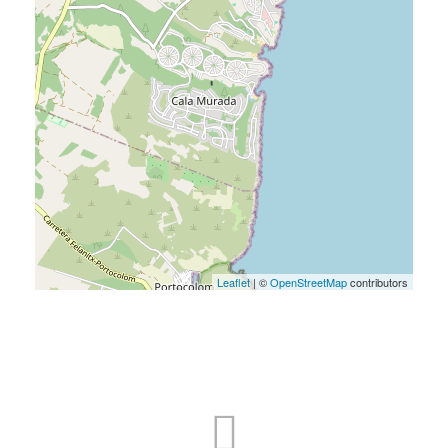
Leaflet
| ©
OpenStreetMap
contributors