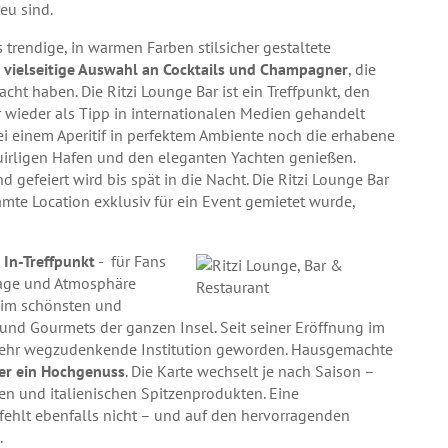
eu sind.
s trendige, in warmen Farben stilsicher gestaltete
d
vielseitige Auswahl an Cocktails und Champagner
, die
cht haben. Die Ritzi Lounge Bar ist ein Treffpunkt, den
wieder als Tipp in internationalen Medien gehandelt
i einem Aperitif in perfektem Ambiente noch die erhabene
rligen Hafen und den eleganten Yachten genießen.
 gefeiert wird bis spät in die Nacht. Die Ritzi Lounge Bar
te Location exklusiv für ein Event gemietet wurde,
 In-Treffpunkt
- für Fans
Lage und Atmosphäre
e im schönsten und
und Gourmets der ganzen Insel. Seit seiner Eröffnung im
t mehr wegzudenkende Institution geworden. Hausgemachte
mer ein Hochgenuss
. Die Karte wechselt je nach Saison –
en und italienischen Spitzenprodukten. Eine
fehlt ebenfalls nicht – und auf den hervorragenden
.