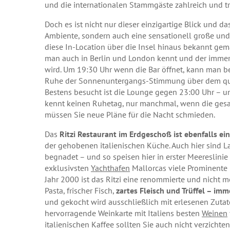
und die internationalen Stammgäste zahlreich und tr
Doch es ist nicht nur dieser einzigartige Blick und da
Ambiente, sondern auch eine sensationell große un
diese In-Location über die Insel hinaus bekannt gema
man auch in Berlin und London kennt und der immer 
wird. Um 19:30 Uhr wenn die Bar öffnet, kann man be
Ruhe der Sonnenuntergangs-Stimmung über dem qui
Bestens besucht ist die Lounge gegen 23:00 Uhr – und
kennt keinen Ruhetag, nur manchmal, wenn die gesam
müssen Sie neue Pläne für die Nacht schmieden.
Das
Ritzi Restaurant im Erdgeschoß ist ebenfalls ein
der gehobenen italienischen Küche. Auch hier sind 
begnadet – und so speisen hier in erster Meereslini
exklusivsten
Yachthafen
Mallorcas viele Prominente 
Jahr 2000 ist das Ritzi eine renommierte und nich
Pasta, frischer Fisch,
zartes Fleisch und Trüffel – im
und gekocht wird ausschließlich mit erlesenen Zutat
hervorragende Weinkarte mit Italiens besten
Weinen
italienischen Kaffee sollten Sie auch nicht verzichten