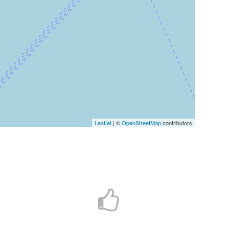
Leaflet
| ©
OpenStreetMap
contributors