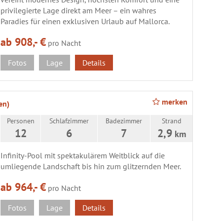
privilegierte Lage direkt am Meer – ein wahres
Paradies für einen exklusiven Urlaub auf Mallorca.
ab 908,- €
pro Nacht
Fotos
Lage
Details
merken
en)
Personen
Schlafzimmer
Badezimmer
Strand
12
6
7
2,9
km
Infinity-Pool mit spektakulärem Weitblick auf die
umliegende Landschaft bis hin zum glitzernden Meer.
ab 964,- €
pro Nacht
Fotos
Lage
Details