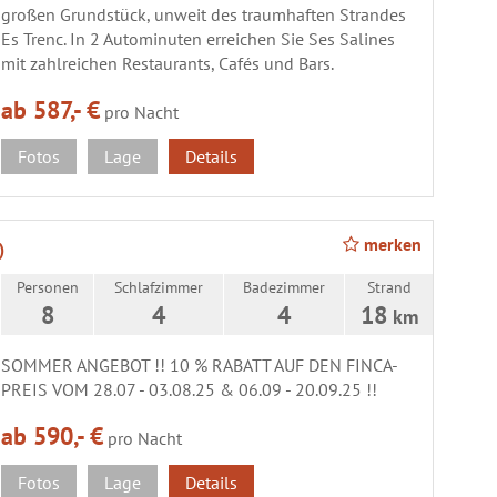
großen Grundstück, unweit des traumhaften Strandes
Es Trenc. In 2 Autominuten erreichen Sie Ses Salines
mit zahlreichen Restaurants, Cafés und Bars.
ab 587,- €
pro Nacht
Fotos
Lage
Details
merken
)
Personen
Schlafzimmer
Badezimmer
Strand
8
4
4
18
km
SOMMER ANGEBOT !! 10 % RABATT AUF DEN FINCA-
PREIS VOM 28.07 - 03.08.25 & 06.09 - 20.09.25 !!
ab 590,- €
pro Nacht
Fotos
Lage
Details