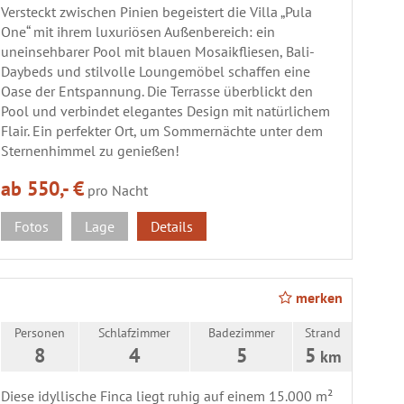
Versteckt zwischen Pinien begeistert die Villa „Pula
One“ mit ihrem luxuriösen Außenbereich: ein
uneinsehbarer Pool mit blauen Mosaikfliesen, Bali-
Daybeds und stilvolle Loungemöbel schaffen eine
Oase der Entspannung. Die Terrasse überblickt den
Pool und verbindet elegantes Design mit natürlichem
Flair. Ein perfekter Ort, um Sommernächte unter dem
Sternenhimmel zu genießen!
ab 550,- €
pro Nacht
Fotos
Lage
Details
merken
Personen
Schlafzimmer
Badezimmer
Strand
8
4
5
5
km
Diese idyllische Finca liegt ruhig auf einem 15.000 m²