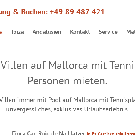
ung & Buchen:
+49 89 487 421
a
Ibiza
Andalusien
Kontakt
Service
Mal
Villen auf Mallorca mit Tenni
Personen mieten.
Villen immer mit Pool auf Mallorca mit Tennispla
unvergessliches, exklusives Urlaubserlebnis.
Finca Can Roig de Na Llatzer
in Es Carritxo (Mallorc