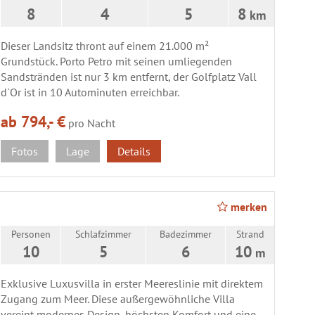
8
4
5
8
km
Dieser Landsitz thront auf einem 21.000 m²
Grundstück. Porto Petro mit seinen umliegenden
Sandstränden ist nur 3 km entfernt, der Golfplatz Vall
d`Or ist in 10 Autominuten erreichbar.
ab 794,- €
pro Nacht
Fotos
Lage
Details
merken
Personen
Schlafzimmer
Badezimmer
Strand
10
5
6
10
m
Exklusive Luxusvilla in erster Meereslinie mit direktem
Zugang zum Meer. Diese außergewöhnliche Villa
vereint modernes Design, höchsten Komfort und eine