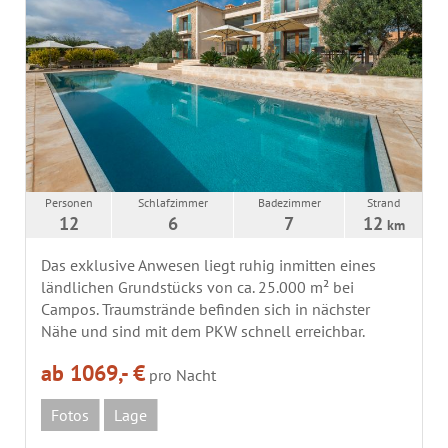
Personen
Schlafzimmer
Badezimmer
Strand
12
6
7
12
km
Das exklusive Anwesen liegt ruhig inmitten eines
ländlichen Grundstücks von ca. 25.000 m² bei
Campos. Traumstrände befinden sich in nächster
Nähe und sind mit dem PKW schnell erreichbar.
ab 1069,- €
pro Nacht
Fotos
Lage