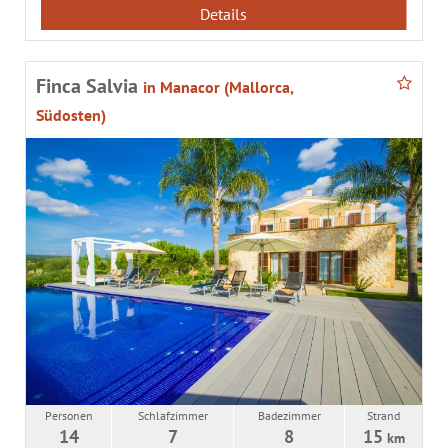
Details
Finca Salvia
in Manacor (Mallorca,
Südosten)
Personen
Schlafzimmer
Badezimmer
Strand
14
7
8
15
km