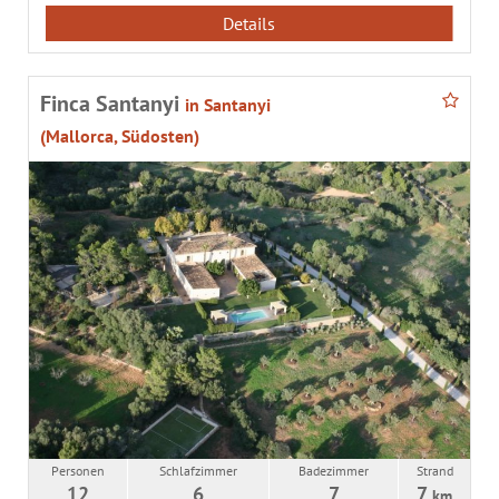
Details
Finca Santanyi
in Santanyi
(Mallorca, Südosten)
Personen
Schlafzimmer
Badezimmer
Strand
12
6
7
7
km