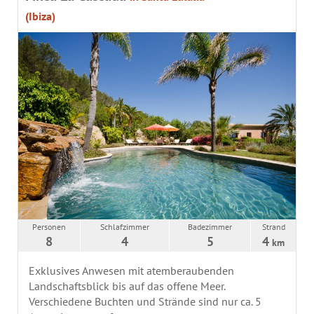
(Ibiza)
Personen
Schlafzimmer
Badezimmer
Strand
8
4
5
4
km
Exklusives Anwesen mit atemberaubenden
Landschaftsblick bis auf das offene Meer.
Verschiedene Buchten und Strände sind nur ca. 5