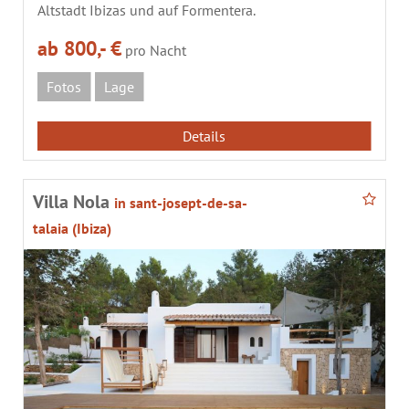
Altstadt Ibizas und auf Formentera.
ab 800,- €
pro Nacht
Fotos
Lage
Details
Villa Nola
in sant-josept-de-sa-
talaia (Ibiza)