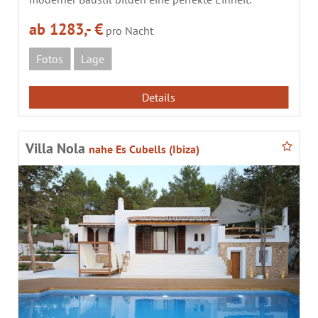
ab 1283,- €
pro Nacht
Fotos
Lage
Details
Villa Nola
nahe Es Cubells (Ibiza)