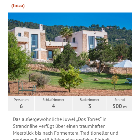
(Ibiza)
Personen
Schlafzimmer
Badezimmer
Strand
6
4
3
500
m
Das außergewöhnliche Juwel „Dos Torres“ in
Strandnähe verfügt über einen traumhaften
Meerblick bis nach Formentera. Traditioneller und
moderner Baustil bilden eine perfekte Einheit.