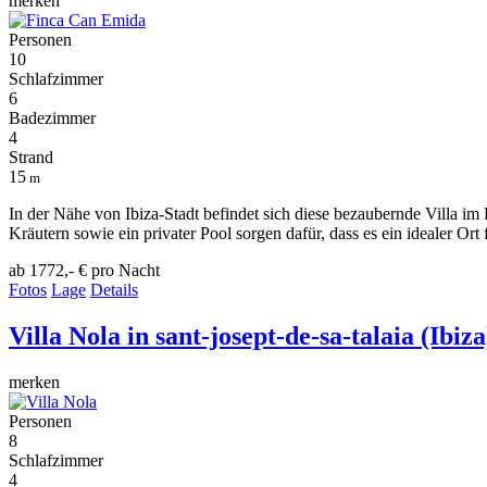
merken
Personen
10
Schlafzimmer
6
Badezimmer
4
Strand
15
m
In der Nähe von Ibiza-Stadt befindet sich diese bezaubernde Villa im
Kräutern sowie ein privater Pool sorgen dafür, dass es ein idealer Or
ab 1772,- €
pro Nacht
Fotos
Lage
Details
Villa Nola
in sant-josept-de-sa-talaia (Ibiza
merken
Personen
8
Schlafzimmer
4