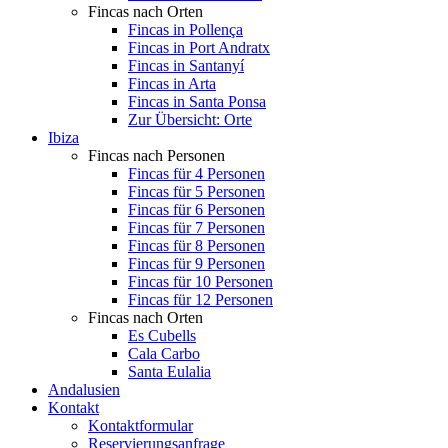
Fincas nach Orten
Fincas in Pollença
Fincas in Port Andratx
Fincas in Santanyí
Fincas in Arta
Fincas in Santa Ponsa
Zur Übersicht: Orte
Ibiza
Fincas nach Personen
Fincas für 4 Personen
Fincas für 5 Personen
Fincas für 6 Personen
Fincas für 7 Personen
Fincas für 8 Personen
Fincas für 9 Personen
Fincas für 10 Personen
Fincas für 12 Personen
Fincas nach Orten
Es Cubells
Cala Carbo
Santa Eulalia
Andalusien
Kontakt
Kontaktformular
Reservierungsanfrage